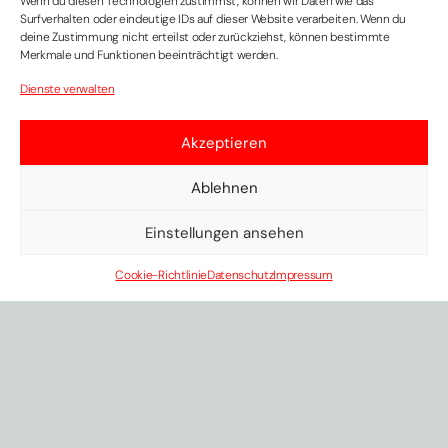
Wenn du diesen Technologien zustimmst, können wir Daten wie das
Surfverhalten oder eindeutige IDs auf dieser Website verarbeiten. Wenn du
deine Zustimmung nicht erteilst oder zurückziehst, können bestimmte
Merkmale und Funktionen beeinträchtigt werden.
Dienste verwalten
Zimmerei
Akzeptieren
Ablehnen
Einstellungen ansehen
Cookie-Richtlinie
Datenschutz
Impressum
Metallbekleidungen geben
Ihrem Objekt den letzten
Schliff.